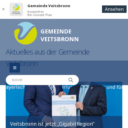
Gemeinde Veitsbronn
Ansehen
✕
Kostenfrei
Bei Google Play
GEMEINDE
VEITSBRONN
Aktuelles aus der Gemeinde
Veitsbronn
Veitsbronn ist jetzt „GigabitRegion“