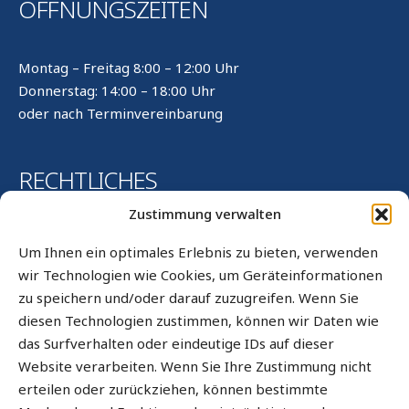
ÖFFNUNGSZEITEN
Montag – Freitag 8:00 – 12:00 Uhr
Donnerstag: 14:00 – 18:00 Uhr
oder nach Terminvereinbarung
RECHTLICHES
Zustimmung verwalten
Kontakt
Um Ihnen ein optimales Erlebnis zu bieten, verwenden
Impressum
wir Technologien wie Cookies, um Geräteinformationen
zu speichern und/oder darauf zuzugreifen. Wenn Sie
Datenschutz
diesen Technologien zustimmen, können wir Daten wie
Datenschutz WhatsApp
das Surfverhalten oder eindeutige IDs auf dieser
Cookie-Richtlinie (EU)
Website verarbeiten. Wenn Sie Ihre Zustimmung nicht
erteilen oder zurückziehen, können bestimmte
Sitemap