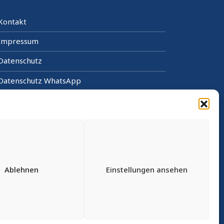
Kontakt
Impressum
Datenschutz
Datenschutz WhatsApp
Cookie-Richtlinie (EU)
Sitemap
Barrierefrei
Informationen in leichter Sprache
Ablehnen
Einstellungen ansehen
RIS