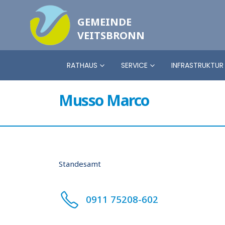
GEMEINDE
VEITSBRONN
RATHAUS
SERVICE
INFRASTRUKTUR
Musso Marco
Standesamt
0911 75208-602