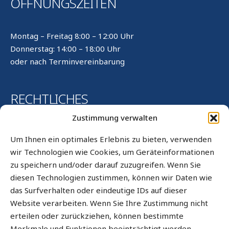
ÖFFNUNGSZEITEN
Montag – Freitag 8:00 – 12:00 Uhr
Donnerstag: 14:00 – 18:00 Uhr
oder nach Terminvereinbarung
RECHTLICHES
Zustimmung verwalten
Kontakt
Um Ihnen ein optimales Erlebnis zu bieten, verwenden
Impressum
wir Technologien wie Cookies, um Geräteinformationen
zu speichern und/oder darauf zuzugreifen. Wenn Sie
Datenschutz
diesen Technologien zustimmen, können wir Daten wie
Datenschutz WhatsApp
das Surfverhalten oder eindeutige IDs auf dieser
Cookie-Richtlinie (EU)
Website verarbeiten. Wenn Sie Ihre Zustimmung nicht
erteilen oder zurückziehen, können bestimmte
Sitemap
Merkmale und Funktionen beeinträchtigt werden.