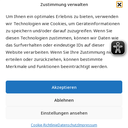
Zustimmung verwalten
Kontakt
Um Ihnen ein optimales Erlebnis zu bieten, verwenden
Impressum
wir Technologien wie Cookies, um Geräteinformationen
zu speichern und/oder darauf zuzugreifen. Wenn Sie
Datenschutz
diesen Technologien zustimmen, können wir Daten wie
Datenschutz WhatsApp
das Surfverhalten oder eindeutige IDs auf dieser
Cookie-Richtlinie (EU)
Website verarbeiten. Wenn Sie Ihre Zustimmung nicht
erteilen oder zurückziehen, können bestimmte
Sitemap
Merkmale und Funktionen beeinträchtigt werden.
Barrierefrei
Informationen in leichter Sprache
Akzeptieren
RIS
Ablehnen
Einstellungen ansehen
Cookie-Richtlinie
Datenschutz
Impressum