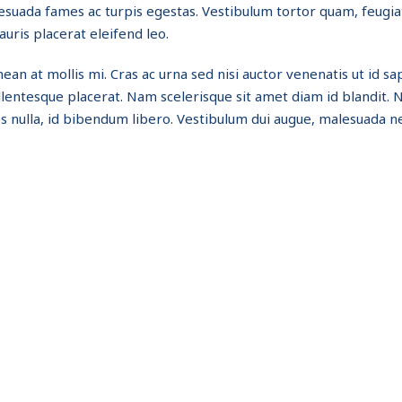
suada fames ac turpis egestas. Vestibulum tortor quam, feugiat 
uris placerat eleifend leo.
nean at mollis mi. Cras ac urna sed nisi auctor venenatis ut id
lentesque placerat. Nam scelerisque sit amet diam id blandit. Null
 nulla, id bibendum libero. Vestibulum dui augue, malesuada ne