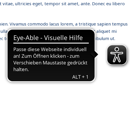
vitae, ultricies eget, tempor sit amet, ante. Donec eu libero
 sapien. Vivamus commodo lacus lorem, a tristique sapien tempus
am ultrices ligula at ligula tincidunt, sit amet aliquet mi
c tellus vel, egestas condimentum ipsum. Vestibulum ut.