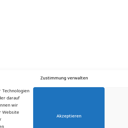
Zustimmung verwalten
r Technologien
der darauf
önnen wir
er Website
Akzeptieren
r
en